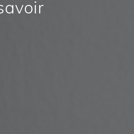
savoir