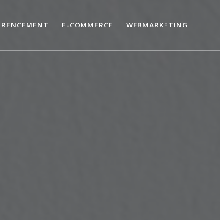
ÉRENCEMENT
E-COMMERCE
WEBMARKETING