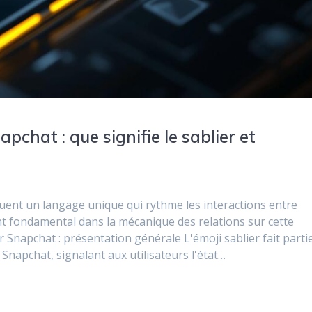
pchat : que signifie le sablier et
uent un langage unique qui rythme les interactions entre
nt fondamental dans la mécanique des relations sur cette
r Snapchat : présentation générale L'émoji sablier fait parti
napchat, signalant aux utilisateurs l'état…