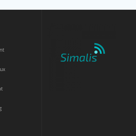
nt
aux
nt
g