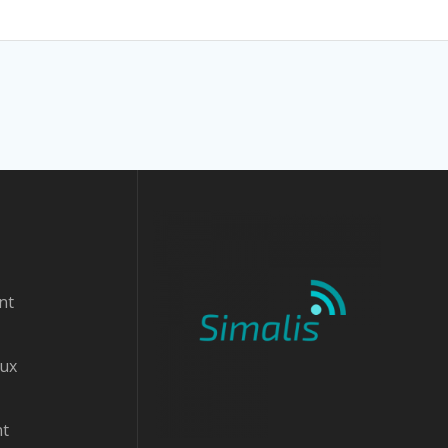
nt
aux
nt