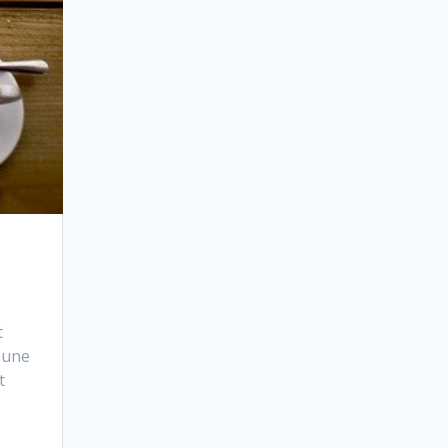
t
r une
t